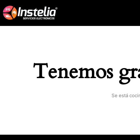
Tenemos gra
Se está coci