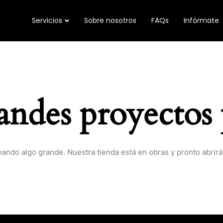
Servicios
Sobre nosotros
FAQs
Infórmate
ndes proyectos 
nando algo grande. Nuestra tienda está en obras y pronto abrirá