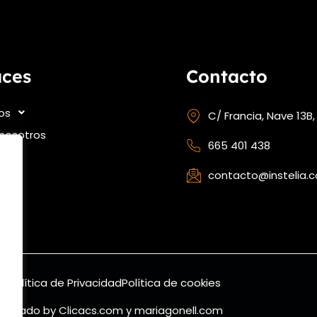
aces
Contacto
ios
C/ Francia, Nave 13B,
nosotros
665 401 438
contacto@instelia.
ate
al
Política de Privacidad
Política de cookies
iseñado by
Clicacs.com
y
mariagonell.com