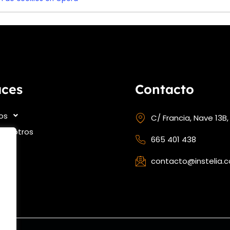
aces
Contacto
ios
C/ Francia, Nave 13B,
nosotros
665 401 438
contacto@instelia.
ate