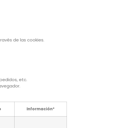
ravés de las cookies.
pedidos, etc.
avegador.
o
Información*