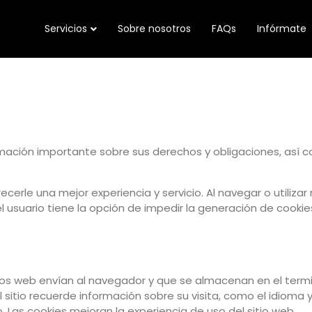
Servicios
Sobre nosotros
FAQs
Infórmate
ación importante sobre sus derechos y obligaciones, así c
ecerle una mejor experiencia y servicio. Al navegar o utilizar 
usuario tiene la opción de impedir la generación de cookies 
os web envían al navegador y que se almacenan en el termin
l sitio recuerde información sobre su visita, como el idioma 
o. Las cookies mejoran la experiencia de uso del sitio web.