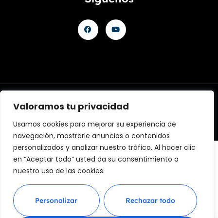
Aviso legal
Política de Privacidad
Política de cookies
Valoramos tu privacidad
@ 2025 Diseñado by
Clicacs.com
y
mariagonell.com
Usamos cookies para mejorar su experiencia de
navegación, mostrarle anuncios o contenidos
personalizados y analizar nuestro tráfico. Al hacer clic
en “Aceptar todo” usted da su consentimiento a
nuestro uso de las cookies.
Financiado por la Unión Europea – NextGenerationEU
en el Programa KIT Digital. Plan de Recuperación,
Transformación y Resiliencia de España «Next
Personalizar
Rechazar todo
Generation EU». IMPORTE SUBVENCIONADO: 2000.00€