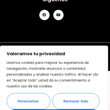
Aviso legal
Política de Privacidad
Política de cookies
Valoramos tu privacidad
@ 2025 Diseñado by
Clicacs.com
y
mariagonell.com
Usamos cookies para mejorar su experiencia de
navegación, mostrarle anuncios o contenidos
personalizados y analizar nuestro tráfico. Al hacer clic
en “Aceptar todo” usted da su consentimiento a
nuestro uso de las cookies.
Financiado por la Unión Europea – NextGenerationEU
en el Programa KIT Digital. Plan de Recuperación,
Transformación y Resiliencia de España «Next
Personalizar
Rechazar todo
Generation EU». IMPORTE SUBVENCIONADO: 2000.00€