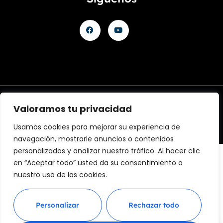
Aviso legal
Política de Privacidad
Política de cookies
Valoramos tu privacidad
@ 2025 Diseñado by
Clicacs.com
y
mariagonell.com
Usamos cookies para mejorar su experiencia de
navegación, mostrarle anuncios o contenidos
personalizados y analizar nuestro tráfico. Al hacer clic
en “Aceptar todo” usted da su consentimiento a
nuestro uso de las cookies.
Financiado por la Unión Europea – NextGenerationEU
en el Programa KIT Digital. Plan de Recuperación,
Transformación y Resiliencia de España «Next
Personalizar
Rechazar todo
Generation EU». IMPORTE SUBVENCIONADO: 2000.00€