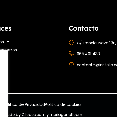
aces
Contacto
ios
C/ Francia, Nave 13B,
nosotros
665 401 438
contacto@instelia.
ate
al
Política de Privacidad
Política de cookies
iseñado by
Clicacs.com
y
mariagonell.com