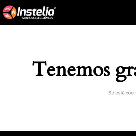
Tenemos gra
Se está coci