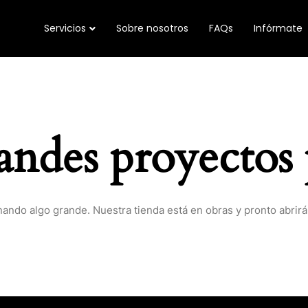
Servicios
Sobre nosotros
FAQs
Infórmate
ndes proyectos 
nando algo grande. Nuestra tienda está en obras y pronto abrirá